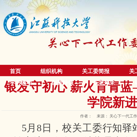
首页
组织机构
关工委简报
关
学习园地
创新特色
五老风采
银发守初心 薪火育青
学院新
作者：
来源：
关心下一代工
5月8日，校关工委行知